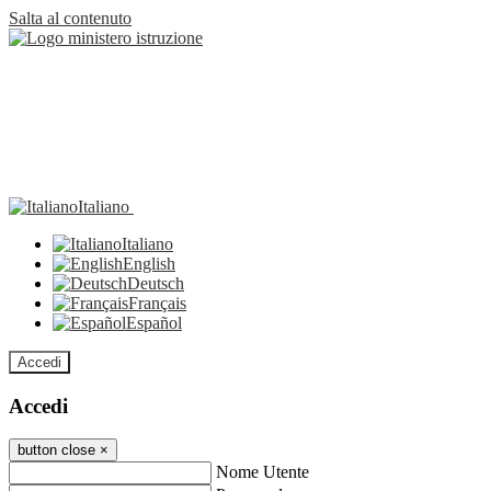
Salta al contenuto
Italiano
Italiano
English
Deutsch
Français
Español
Accedi
Accedi
button close
×
Nome Utente