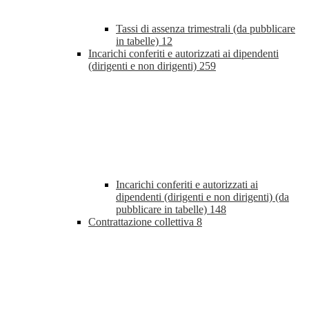
Tassi di assenza trimestrali (da pubblicare
in tabelle)
12
Incarichi conferiti e autorizzati ai dipendenti
(dirigenti e non dirigenti)
259
Incarichi conferiti e autorizzati ai
dipendenti (dirigenti e non dirigenti) (da
pubblicare in tabelle)
148
Contrattazione collettiva
8