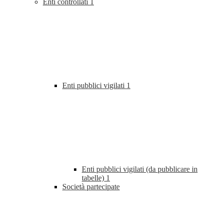
Enti controllati
1
Enti pubblici vigilati
1
Enti pubblici vigilati (da pubblicare in
tabelle)
1
Società partecipate