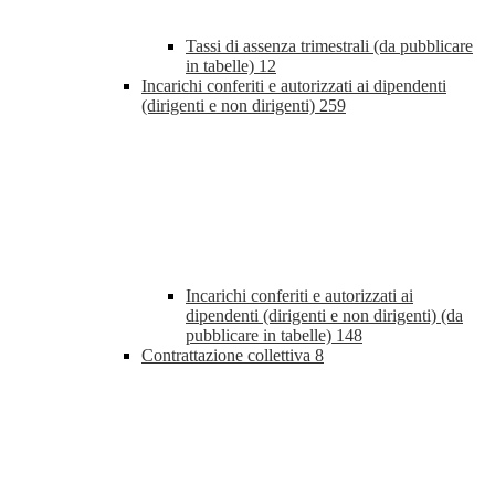
Tassi di assenza trimestrali (da pubblicare
in tabelle)
12
Incarichi conferiti e autorizzati ai dipendenti
(dirigenti e non dirigenti)
259
Incarichi conferiti e autorizzati ai
dipendenti (dirigenti e non dirigenti) (da
pubblicare in tabelle)
148
Contrattazione collettiva
8