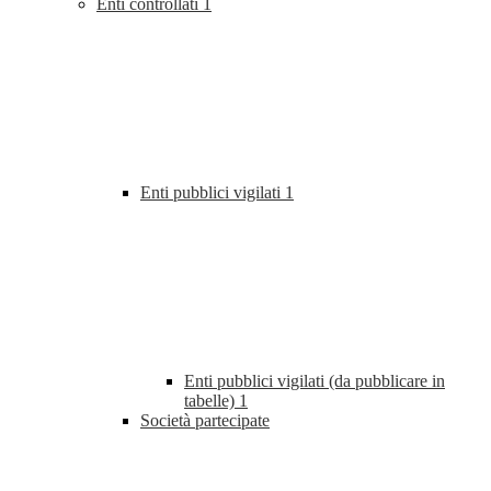
Enti controllati
1
Enti pubblici vigilati
1
Enti pubblici vigilati (da pubblicare in
tabelle)
1
Società partecipate