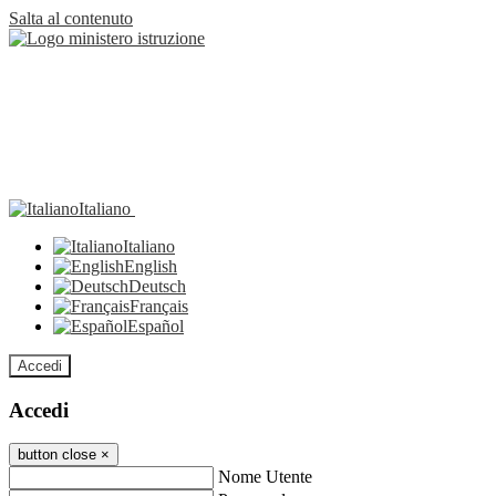
Salta al contenuto
Italiano
Italiano
English
Deutsch
Français
Español
Accedi
Accedi
button close
×
Nome Utente