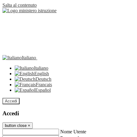
Salta al contenuto
Italiano
Italiano
English
Deutsch
Français
Español
Accedi
Accedi
button close
×
Nome Utente