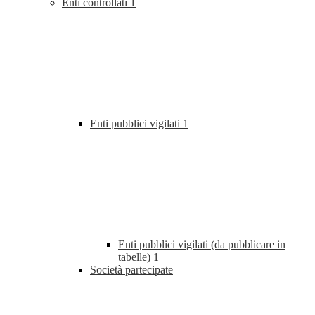
Enti controllati
1
Enti pubblici vigilati
1
Enti pubblici vigilati (da pubblicare in
tabelle)
1
Società partecipate