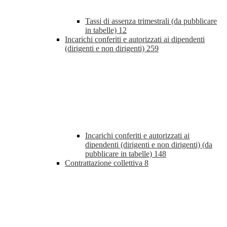
Tassi di assenza trimestrali (da pubblicare
in tabelle)
12
Incarichi conferiti e autorizzati ai dipendenti
(dirigenti e non dirigenti)
259
Incarichi conferiti e autorizzati ai
dipendenti (dirigenti e non dirigenti) (da
pubblicare in tabelle)
148
Contrattazione collettiva
8