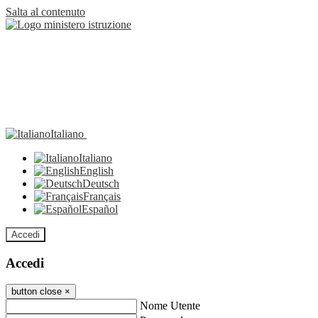
Salta al contenuto
Italiano
Italiano
English
Deutsch
Français
Español
Accedi
Accedi
button close
×
Nome Utente