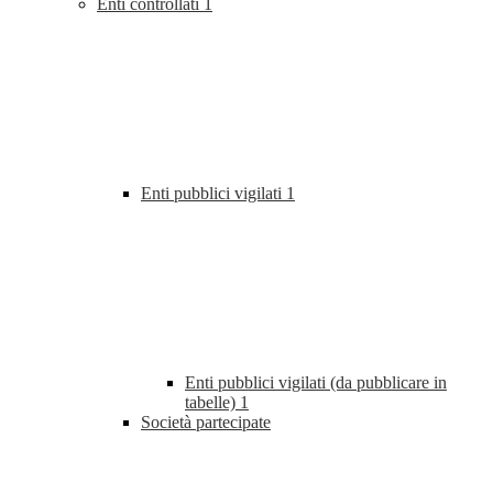
Enti controllati
1
Enti pubblici vigilati
1
Enti pubblici vigilati (da pubblicare in
tabelle)
1
Società partecipate