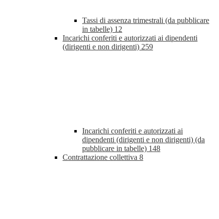
Tassi di assenza trimestrali (da pubblicare
in tabelle)
12
Incarichi conferiti e autorizzati ai dipendenti
(dirigenti e non dirigenti)
259
Incarichi conferiti e autorizzati ai
dipendenti (dirigenti e non dirigenti) (da
pubblicare in tabelle)
148
Contrattazione collettiva
8