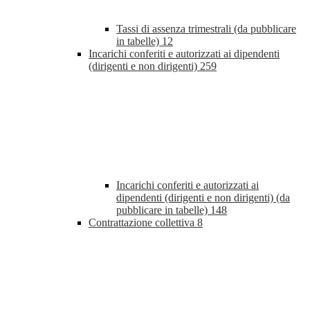
Tassi di assenza trimestrali (da pubblicare
in tabelle)
12
Incarichi conferiti e autorizzati ai dipendenti
(dirigenti e non dirigenti)
259
Incarichi conferiti e autorizzati ai
dipendenti (dirigenti e non dirigenti) (da
pubblicare in tabelle)
148
Contrattazione collettiva
8