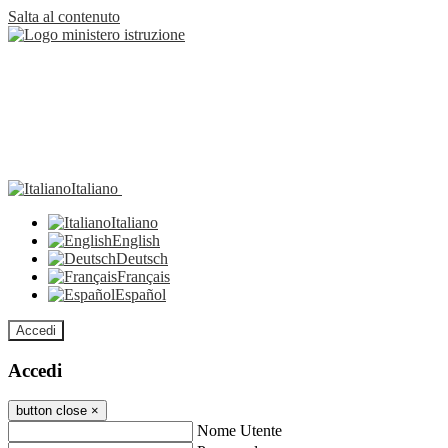
Salta al contenuto
Italiano
Italiano
English
Deutsch
Français
Español
Accedi
Accedi
button close
×
Nome Utente