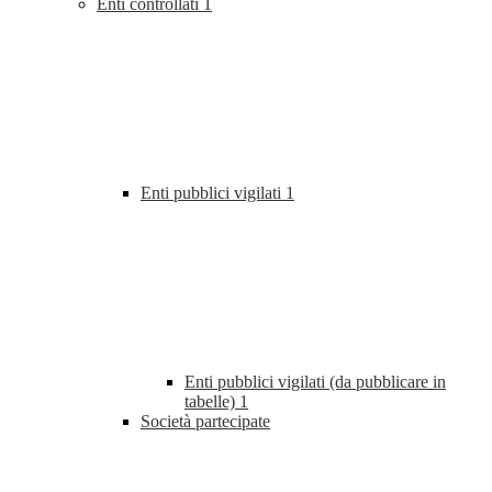
Enti controllati
1
Enti pubblici vigilati
1
Enti pubblici vigilati (da pubblicare in
tabelle)
1
Società partecipate