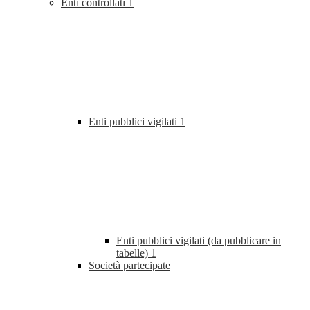
Enti controllati
1
Enti pubblici vigilati
1
Enti pubblici vigilati (da pubblicare in
tabelle)
1
Società partecipate