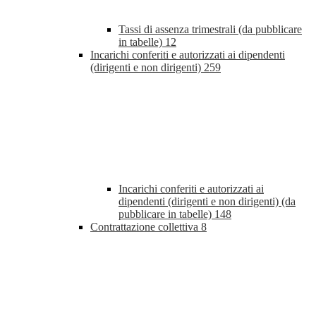
Tassi di assenza trimestrali (da pubblicare
in tabelle)
12
Incarichi conferiti e autorizzati ai dipendenti
(dirigenti e non dirigenti)
259
Incarichi conferiti e autorizzati ai
dipendenti (dirigenti e non dirigenti) (da
pubblicare in tabelle)
148
Contrattazione collettiva
8