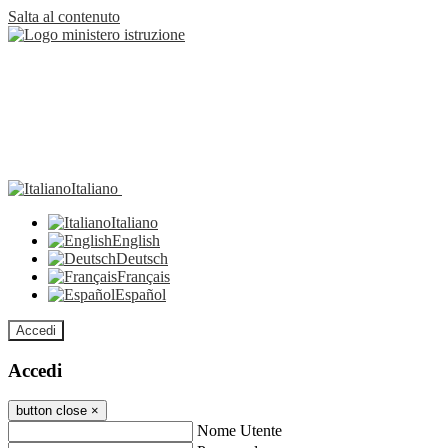
Salta al contenuto
Italiano
Italiano
English
Deutsch
Français
Español
Accedi
Accedi
button close
×
Nome Utente