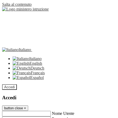
Salta al contenuto
Italiano
Italiano
English
Deutsch
Français
Español
Accedi
Accedi
button close
×
Nome Utente