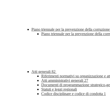
Piano triennale per la prevenzione della corruzione
Piano triennale per la prevenzione della co
Atti generali
82
Riferimenti normativi su organizzazione e at
Atti amministrativi generali
27
Documenti di programmazione strategico-ge
Statuti e leggi regionali
Codice disciplinare e codice di condotta
1