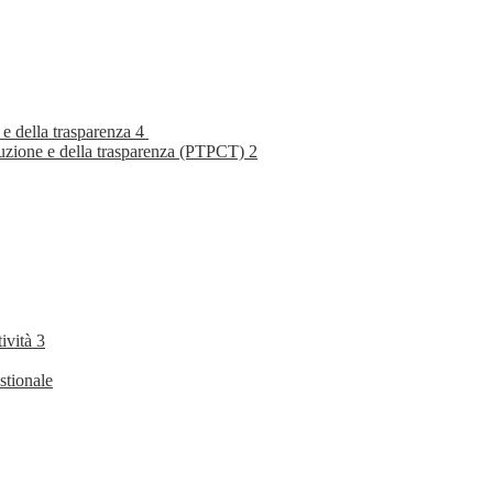
 e della trasparenza
4
rruzione e della trasparenza (PTPCT)
2
tività
3
stionale