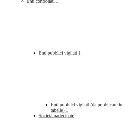
Enti controllati
1
Enti pubblici vigilati
1
Enti pubblici vigilati (da pubblicare in
tabelle)
1
Società partecipate