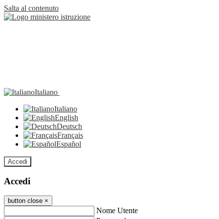
Salta al contenuto
Italiano
Italiano
English
Deutsch
Français
Español
Accedi
Accedi
button close
×
Nome Utente