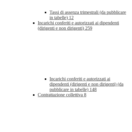
Tassi di assenza trimestrali (da pubblicare
in tabelle)
12
Incarichi conferiti e autorizzati ai dipendenti
(dirigenti e non dirigenti)
259
Incarichi conferiti e autorizzati ai
dipendenti (dirigenti e non dirigenti) (da
pubblicare in tabelle)
148
Contrattazione collettiva
8