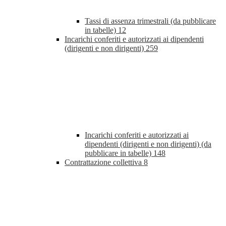
Tassi di assenza trimestrali (da pubblicare
in tabelle)
12
Incarichi conferiti e autorizzati ai dipendenti
(dirigenti e non dirigenti)
259
Incarichi conferiti e autorizzati ai
dipendenti (dirigenti e non dirigenti) (da
pubblicare in tabelle)
148
Contrattazione collettiva
8