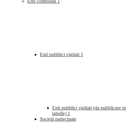
Enti controllati
1
Enti pubblici vigilati
1
Enti pubblici vigilati (da pubblicare in
tabelle)
1
Società partecipate