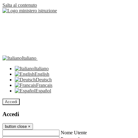
Salta al contenuto
Italiano
Italiano
English
Deutsch
Français
Español
Accedi
Accedi
button close
×
Nome Utente