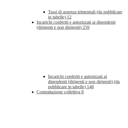
Tassi di assenza trimestrali (da pubblicare
in tabelle)
12
Incarichi conferiti e autorizzati ai dipendenti
(dirigenti e non dirigenti)
259
Incarichi conferiti e autorizzati ai
dipendenti (dirigenti e non dirigenti) (da
pubblicare in tabelle)
148
Contrattazione collettiva
8