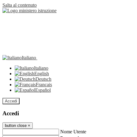
Salta al contenuto
Italiano
Italiano
English
Deutsch
Français
Español
Accedi
Accedi
button close
×
Nome Utente