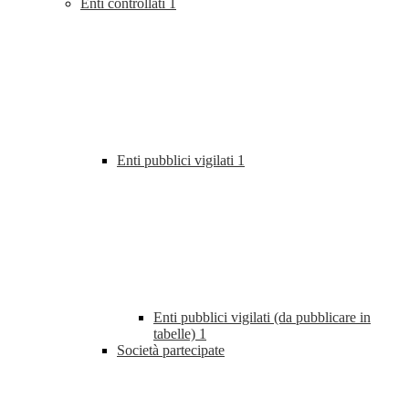
Enti controllati
1
Enti pubblici vigilati
1
Enti pubblici vigilati (da pubblicare in
tabelle)
1
Società partecipate