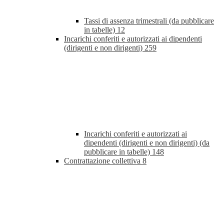
Tassi di assenza trimestrali (da pubblicare
in tabelle)
12
Incarichi conferiti e autorizzati ai dipendenti
(dirigenti e non dirigenti)
259
Incarichi conferiti e autorizzati ai
dipendenti (dirigenti e non dirigenti) (da
pubblicare in tabelle)
148
Contrattazione collettiva
8