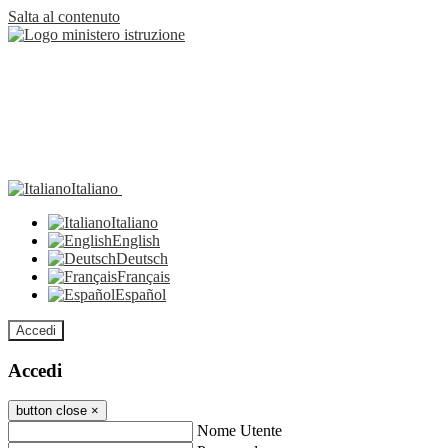
Salta al contenuto
Italiano
Italiano
English
Deutsch
Français
Español
Accedi
Accedi
button close
×
Nome Utente