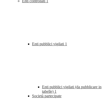
Enti controllati
1
Enti pubblici vigilati
1
Enti pubblici vigilati (da pubblicare in
tabelle)
1
Società partecipate