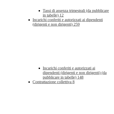
Tassi di assenza trimestrali (da pubblicare
in tabelle)
12
Incarichi conferiti e autorizzati ai dipendenti
(dirigenti e non dirigenti)
259
Incarichi conferiti e autorizzati ai
dipendenti (dirigenti e non dirigenti) (da
pubblicare in tabelle)
148
Contrattazione collettiva
8