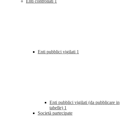
Enti controllati
1
Enti pubblici vigilati
1
Enti pubblici vigilati (da pubblicare in
tabelle)
1
Società partecipate