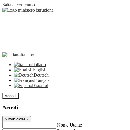
Salta al contenuto
Italiano
Italiano
English
Deutsch
Français
Español
Accedi
Accedi
button close
×
Nome Utente