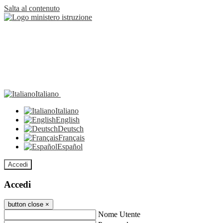
Salta al contenuto
Italiano
Italiano
English
Deutsch
Français
Español
Accedi
Accedi
button close
×
Nome Utente