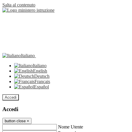
Salta al contenuto
Italiano
Italiano
English
Deutsch
Français
Español
Accedi
Accedi
button close
×
Nome Utente