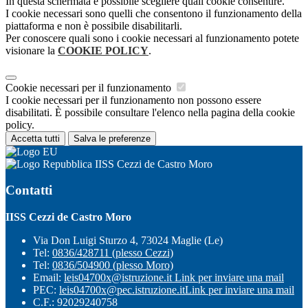
In questa schermata è possibile scegliere quali cookie consentire.
I cookie necessari sono quelli che consentono il funzionamento della
piattaforma e non è possibile disabilitarli.
Per conoscere quali sono i cookie necessari al funzionamento potete
visionare la
COOKIE POLICY
.
Cookie necessari per il funzionamento
I cookie necessari per il funzionamento non possono essere
disabilitati. È possibile consultare l'elenco nella pagina della cookie
policy.
Accetta tutti
Salva le preferenze
IISS Cezzi de Castro Moro
Contatti
IISS Cezzi de Castro Moro
Via Don Luigi Sturzo 4, 73024 Maglie (Le)
Tel:
0836/428711 (plesso Cezzi)
Tel:
0836/504900 (plesso Moro)
Email:
leis04700x@istruzione.it
Link per inviare una mail
PEC:
leis04700x@pec.istruzione.it
Link per inviare una mail
C.F.: 92029240758