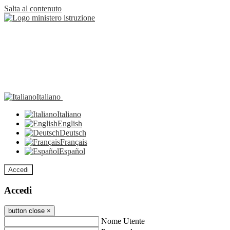
Salta al contenuto
Italiano
Italiano
English
Deutsch
Français
Español
Accedi
Accedi
button close
×
Nome Utente