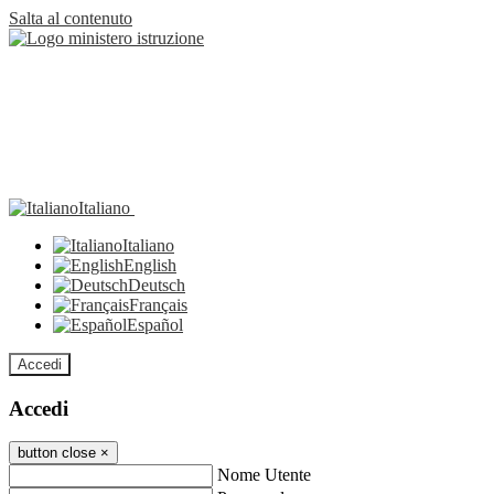
Salta al contenuto
Italiano
Italiano
English
Deutsch
Français
Español
Accedi
Accedi
button close
×
Nome Utente