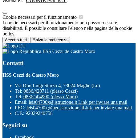
visionare la
COOKIE POLICY
.
Cookie necessari per il funzionamento
I cookie necessari per il funzionamento non possono essere
disabilitati. È possibile consultare l'elenco nella pagina della cookie
policy.
Accetta tutti
Salva le preferenze
IISS Cezzi de Castro Moro
Contatti
IISS Cezzi de Castro Moro
Via Don Luigi Sturzo 4, 73024 Maglie (Le)
Tel:
0836/428711 (plesso Cezzi)
Tel:
0836/504900 (plesso Moro)
Email:
leis04700x@istruzione.it
Link per inviare una mail
PEC:
leis04700x@pec.istruzione.it
Link per inviare una mail
C.F.: 92029240758
Seguici su
Facebook