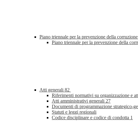
Piano triennale per la prevenzione della corruzione
Piano triennale per la prevenzione della co
Atti generali
82
Riferimenti normativi su organizzazione e at
Atti amministrativi generali
27
Documenti di programmazione strategico-ge
Statuti e leggi regionali
Codice disciplinare e codice di condotta
1