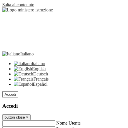
Salta al contenuto
Italiano
Italiano
English
Deutsch
Français
Español
Accedi
Accedi
button close
×
Nome Utente