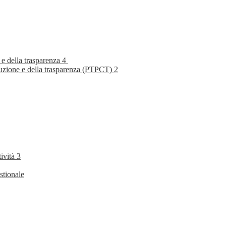
 e della trasparenza
4
rruzione e della trasparenza (PTPCT)
2
tività
3
stionale