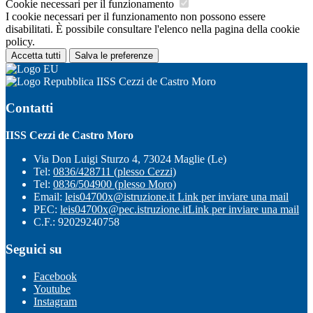
Cookie necessari per il funzionamento
I cookie necessari per il funzionamento non possono essere
disabilitati. È possibile consultare l'elenco nella pagina della cookie
policy.
Accetta tutti
Salva le preferenze
IISS Cezzi de Castro Moro
Contatti
IISS Cezzi de Castro Moro
Via Don Luigi Sturzo 4, 73024 Maglie (Le)
Tel:
0836/428711 (plesso Cezzi)
Tel:
0836/504900 (plesso Moro)
Email:
leis04700x@istruzione.it
Link per inviare una mail
PEC:
leis04700x@pec.istruzione.it
Link per inviare una mail
C.F.: 92029240758
Seguici su
Facebook
Youtube
Instagram