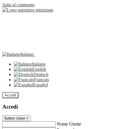
Salta al contenuto
Italiano
Italiano
English
Deutsch
Français
Español
Accedi
Accedi
button close
×
Nome Utente