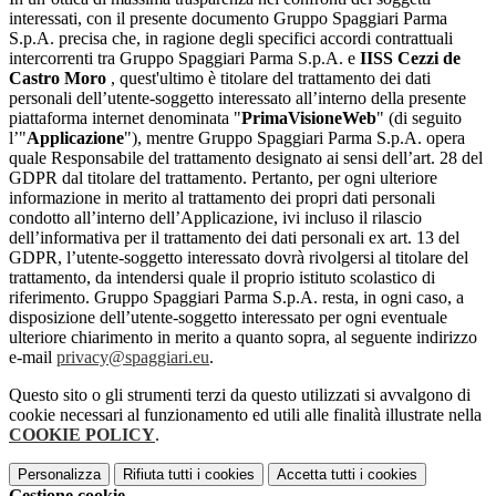
interessati, con il presente documento Gruppo Spaggiari Parma
S.p.A. precisa che, in ragione degli specifici accordi contrattuali
intercorrenti tra Gruppo Spaggiari Parma S.p.A. e
IISS Cezzi de
Castro Moro
, quest'ultimo è titolare del trattamento dei dati
personali dell’utente-soggetto interessato all’interno della presente
piattaforma internet denominata "
PrimaVisioneWeb
" (di seguito
l’"
Applicazione
"), mentre Gruppo Spaggiari Parma S.p.A. opera
quale Responsabile del trattamento designato ai sensi dell’art. 28 del
GDPR dal titolare del trattamento. Pertanto, per ogni ulteriore
informazione in merito al trattamento dei propri dati personali
condotto all’interno dell’Applicazione, ivi incluso il rilascio
dell’informativa per il trattamento dei dati personali ex art. 13 del
GDPR, l’utente-soggetto interessato dovrà rivolgersi al titolare del
trattamento, da intendersi quale il proprio istituto scolastico di
riferimento. Gruppo Spaggiari Parma S.p.A. resta, in ogni caso, a
disposizione dell’utente-soggetto interessato per ogni eventuale
ulteriore chiarimento in merito a quanto sopra, al seguente indirizzo
e-mail
privacy@spaggiari.eu
.
Questo sito o gli strumenti terzi da questo utilizzati si avvalgono di
cookie necessari al funzionamento ed utili alle finalità illustrate nella
COOKIE POLICY
.
Personalizza
Rifiuta tutti
i cookies
Accetta tutti
i cookies
Gestione cookie