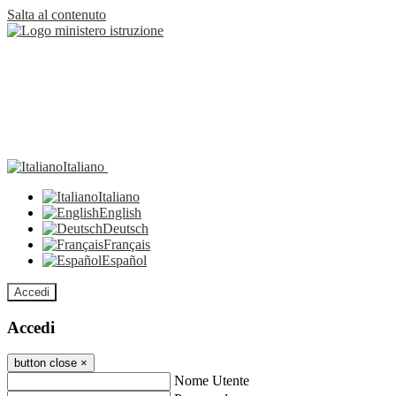
Salta al contenuto
Italiano
Italiano
English
Deutsch
Français
Español
Accedi
Accedi
button close
×
Nome Utente