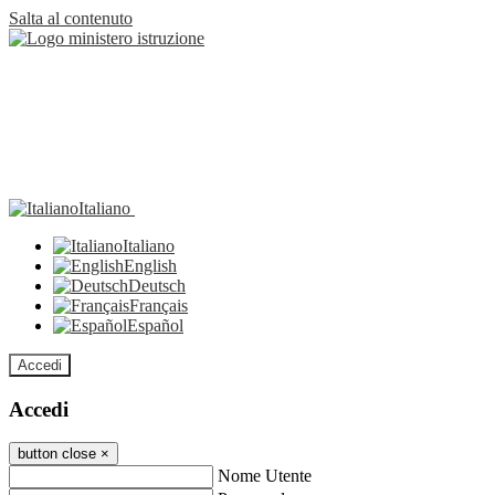
Salta al contenuto
Italiano
Italiano
English
Deutsch
Français
Español
Accedi
Accedi
button close
×
Nome Utente