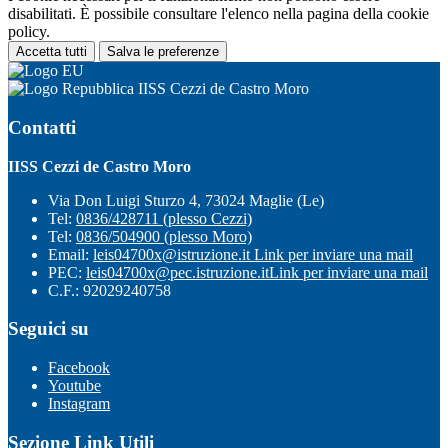
disabilitati. È possibile consultare l'elenco nella pagina della cookie
policy.
Accetta tutti
Salva le preferenze
IISS Cezzi de Castro Moro
Contatti
IISS Cezzi de Castro Moro
Via Don Luigi Sturzo 4, 73024 Maglie (Le)
Tel:
0836/428711 (plesso Cezzi)
Tel:
0836/504900 (plesso Moro)
Email:
leis04700x@istruzione.it
Link per inviare una mail
PEC:
leis04700x@pec.istruzione.it
Link per inviare una mail
C.F.: 92029240758
Seguici su
Facebook
Youtube
Instagram
Sezione Link Utili