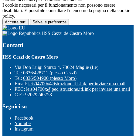
I cookie necessari per il funzionamento non possono essere
disabilitati. È possibile consultare l'elenco nella pagina della cookie
policy.
Accetta tutti
Salva le preferenze
IISS Cezzi de Castro Moro
Contatti
IISS Cezzi de Castro Moro
Via Don Luigi Sturzo 4, 73024 Maglie (Le)
Tel:
0836/428711 (plesso Cezzi)
Tel:
0836/504900 (plesso Moro)
Email:
leis04700x@istruzione.it
Link per inviare una mail
PEC:
leis04700x@pec.istruzione.it
Link per inviare una mail
C.F.: 92029240758
Seguici su
Facebook
Youtube
Instagram