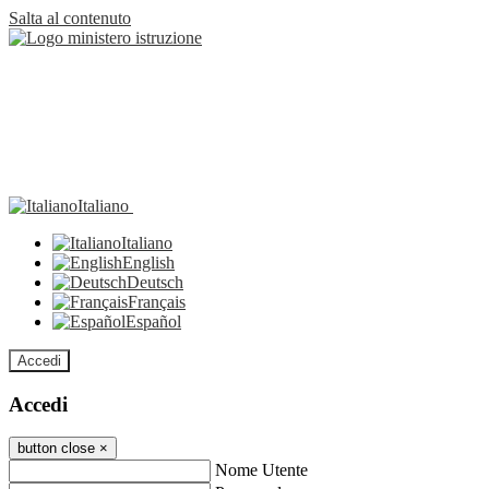
Salta al contenuto
Italiano
Italiano
English
Deutsch
Français
Español
Accedi
Accedi
button close
×
Nome Utente