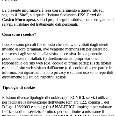
La presente informativa è resa con riferimento a questo sito (di
seguito il "Sito", sul quale l’Istituto Scolastico
IISS Cezzi de
Castro Moro
opera, sotto i propri segni distintivi, come erogatore di
servizi e Titolare del trattamento dati personali.
Cosa sono i cookie?
I cookie sono piccoli file di testo che i siti web visitati dagli utenti
inviano ai loro terminali, ove vengono memorizzati per essere poi
ritrasmessi agli stessi siti alla visita successiva. In via generale
possono essere installati: (i) direttamente dal proprietario e/o
responsabile del sito web (c.d. cookie di prima parte); (ii) da titolari
estranei al sito web visitato dall’utente (c.d. cookie di terze parti); le
informazioni riguardanti la loro privacy e sul loro uso sono reperibili
direttamente sui siti dei rispettivi gestori.
Tipologie di cookie
Esistono diverse tipologie di cookie: (a) TECNICI, servizi utilizzati
per facilitare la navigazione dell’utente (cfr. art. 122, comma 1 del
D.Lgs. 196/2003 e s.m.i.); (b)
ANALITICI
, impiegati per valutare
l’efficacia di un servizio fornito o per contribuire a misurarne il