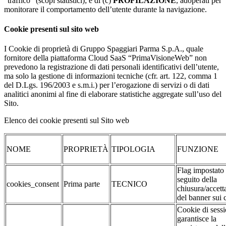
“traffico” (scopi statistici); e di (c)
PROFILAZIONE
, adoperati per
monitorare il comportamento dell’utente durante la navigazione.
Cookie presenti sul sito web
I Cookie di proprietà di Gruppo Spaggiari Parma S.p.A., quale
fornitore della piattaforma Cloud SaaS “PrimaVisioneWeb” non
prevedono la registrazione di dati personali identificativi dell’utente,
ma solo la gestione di informazioni tecniche (cfr. art. 122, comma 1
del D.Lgs. 196/2003 e s.m.i.) per l’erogazione di servizi o di dati
analitici anonimi al fine di elaborare statistiche aggregate sull’uso del
Sito.
Elenco dei cookie presenti sul Sito web
NOME
PROPRIETÀ
TIPOLOGIA
FUNZIONE
Flag impostato
seguito della
cookies_consent
Prima parte
TECNICO
chiusura/accett
del banner sui 
Cookie di sessi
garantisce la