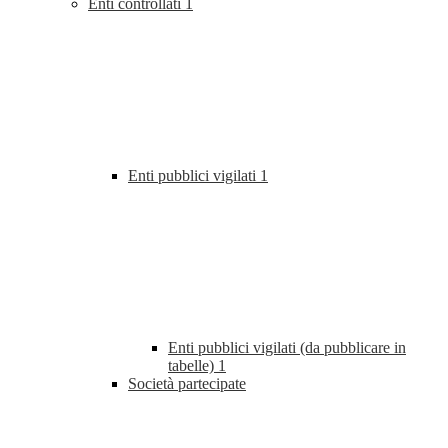
Enti controllati
1
Enti pubblici vigilati
1
Enti pubblici vigilati (da pubblicare in
tabelle)
1
Società partecipate