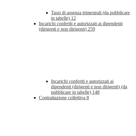
Tassi di assenza trimestrali (da pubblicare
in tabelle)
12
Incarichi conferiti e autorizzati ai dipendenti
(dirigenti e non dirigenti)
259
Incarichi conferiti e autorizzati ai
dipendenti (dirigenti e non dirigenti) (da
pubblicare in tabelle)
148
Contrattazione collettiva
8