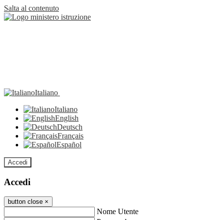
Salta al contenuto
Italiano
Italiano
English
Deutsch
Français
Español
Accedi
Accedi
button close
×
Nome Utente