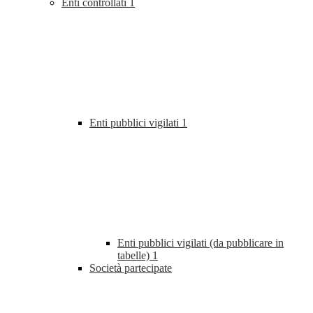
Enti controllati
1
Enti pubblici vigilati
1
Enti pubblici vigilati (da pubblicare in
tabelle)
1
Società partecipate