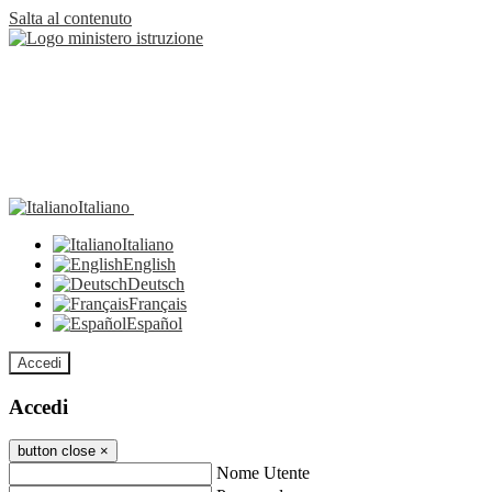
Salta al contenuto
Italiano
Italiano
English
Deutsch
Français
Español
Accedi
Accedi
button close
×
Nome Utente