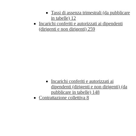
Tassi di assenza trimestrali (da pubblicare
in tabelle)
12
Incarichi conferiti e autorizzati ai dipendenti
(dirigenti e non dirigenti)
259
Incarichi conferiti e autorizzati ai
dipendenti (dirigenti e non dirigenti) (da
pubblicare in tabelle)
148
Contrattazione collettiva
8