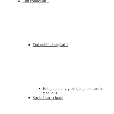
Enti controllati
1
Enti pubblici vigilati
1
Enti pubblici vigilati (da pubblicare in
tabelle)
1
Società partecipate