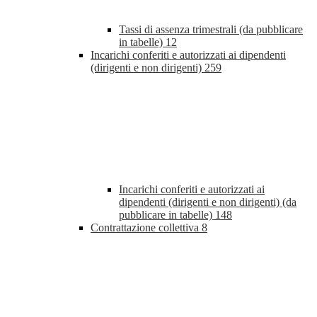
Tassi di assenza trimestrali (da pubblicare
in tabelle)
12
Incarichi conferiti e autorizzati ai dipendenti
(dirigenti e non dirigenti)
259
Incarichi conferiti e autorizzati ai
dipendenti (dirigenti e non dirigenti) (da
pubblicare in tabelle)
148
Contrattazione collettiva
8