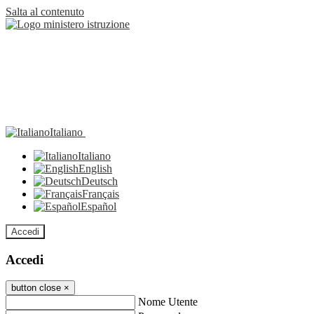
Salta al contenuto
Italiano
Italiano
English
Deutsch
Français
Español
Accedi
Accedi
button close
×
Nome Utente