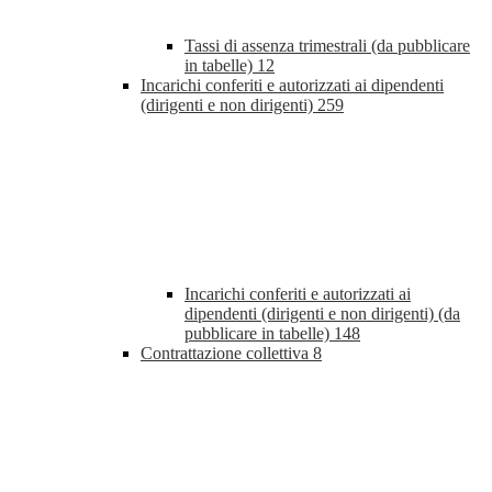
Tassi di assenza trimestrali (da pubblicare
in tabelle)
12
Incarichi conferiti e autorizzati ai dipendenti
(dirigenti e non dirigenti)
259
Incarichi conferiti e autorizzati ai
dipendenti (dirigenti e non dirigenti) (da
pubblicare in tabelle)
148
Contrattazione collettiva
8