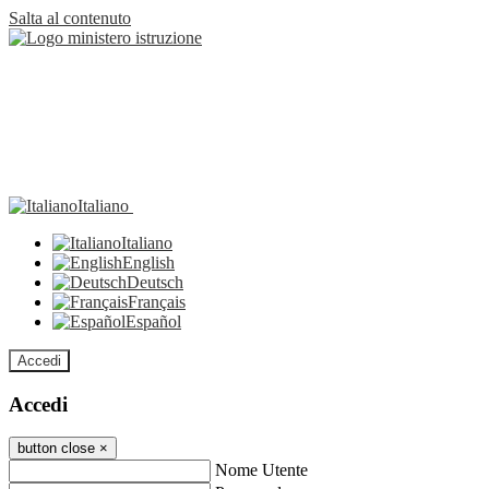
Salta al contenuto
Italiano
Italiano
English
Deutsch
Français
Español
Accedi
Accedi
button close
×
Nome Utente