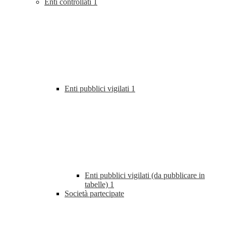
Enti controllati
1
Enti pubblici vigilati
1
Enti pubblici vigilati (da pubblicare in
tabelle)
1
Società partecipate