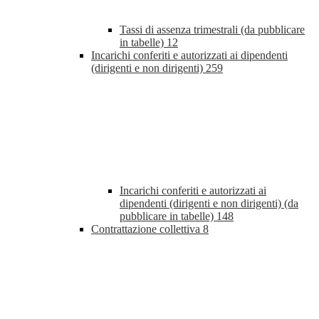
Tassi di assenza trimestrali (da pubblicare
in tabelle)
12
Incarichi conferiti e autorizzati ai dipendenti
(dirigenti e non dirigenti)
259
Incarichi conferiti e autorizzati ai
dipendenti (dirigenti e non dirigenti) (da
pubblicare in tabelle)
148
Contrattazione collettiva
8