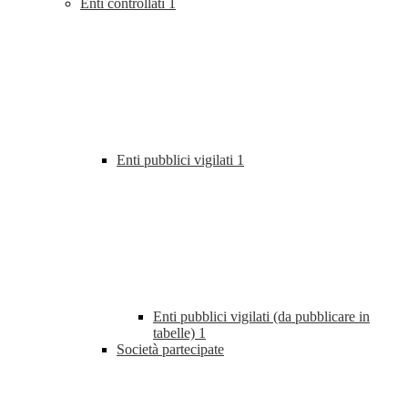
Enti controllati
1
Enti pubblici vigilati
1
Enti pubblici vigilati (da pubblicare in
tabelle)
1
Società partecipate