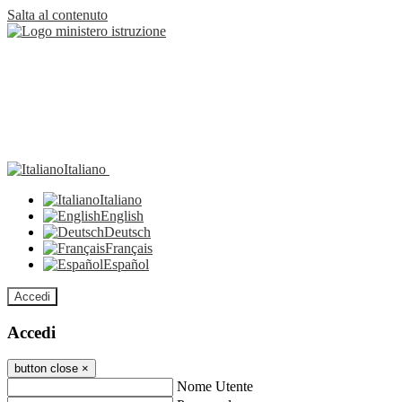
Salta al contenuto
Italiano
Italiano
English
Deutsch
Français
Español
Accedi
Accedi
button close
×
Nome Utente