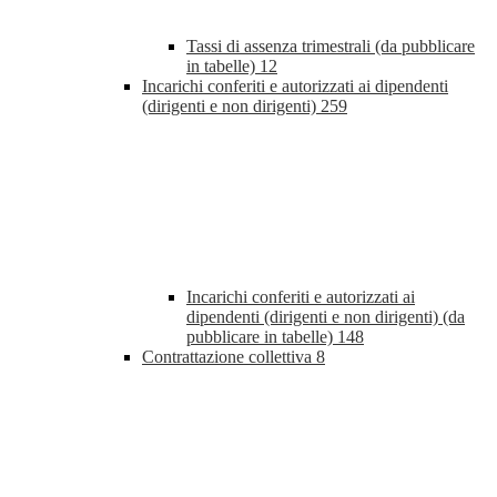
Tassi di assenza trimestrali (da pubblicare
in tabelle)
12
Incarichi conferiti e autorizzati ai dipendenti
(dirigenti e non dirigenti)
259
Incarichi conferiti e autorizzati ai
dipendenti (dirigenti e non dirigenti) (da
pubblicare in tabelle)
148
Contrattazione collettiva
8