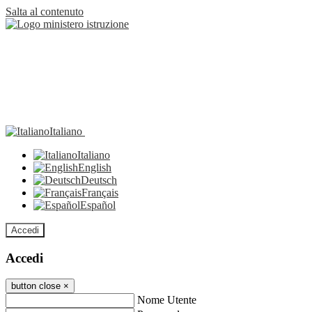
Salta al contenuto
Italiano
Italiano
English
Deutsch
Français
Español
Accedi
Accedi
button close
×
Nome Utente