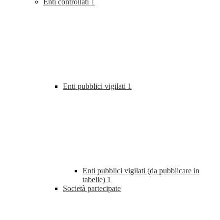
Enti controllati
1
Enti pubblici vigilati
1
Enti pubblici vigilati (da pubblicare in
tabelle)
1
Società partecipate