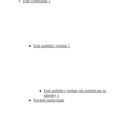
Enti controllati
1
Enti pubblici vigilati
1
Enti pubblici vigilati (da pubblicare in
tabelle)
1
Società partecipate