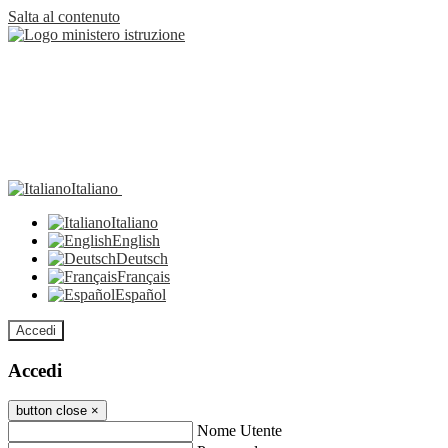
Salta al contenuto
Italiano
Italiano
English
Deutsch
Français
Español
Accedi
Accedi
button close
×
Nome Utente