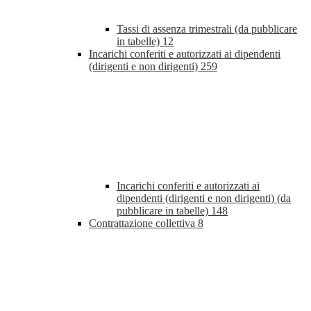
Tassi di assenza trimestrali (da pubblicare
in tabelle)
12
Incarichi conferiti e autorizzati ai dipendenti
(dirigenti e non dirigenti)
259
Incarichi conferiti e autorizzati ai
dipendenti (dirigenti e non dirigenti) (da
pubblicare in tabelle)
148
Contrattazione collettiva
8