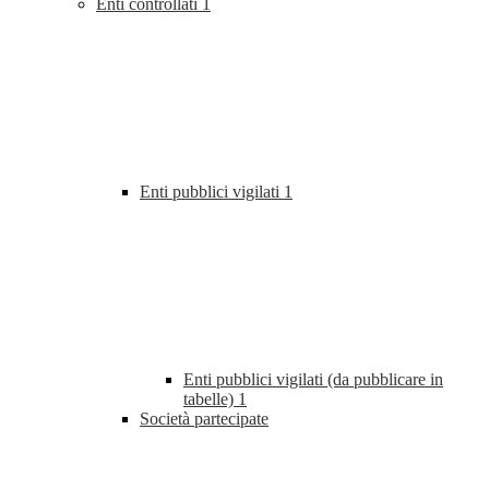
Enti controllati
1
Enti pubblici vigilati
1
Enti pubblici vigilati (da pubblicare in
tabelle)
1
Società partecipate