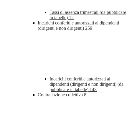
Tassi di assenza trimestrali (da pubblicare
in tabelle)
12
Incarichi conferiti e autorizzati ai dipendenti
(dirigenti e non dirigenti)
259
Incarichi conferiti e autorizzati ai
dipendenti (dirigenti e non dirigenti) (da
pubblicare in tabelle)
148
Contrattazione collettiva
8