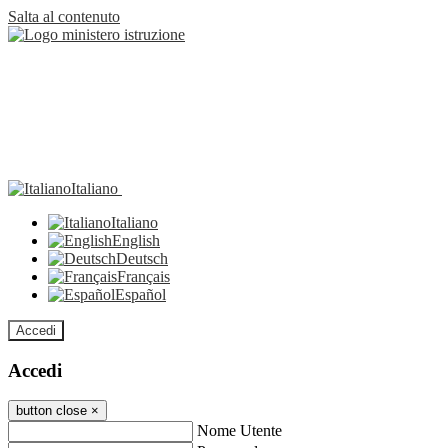
Salta al contenuto
Italiano
Italiano
English
Deutsch
Français
Español
Accedi
Accedi
button close
×
Nome Utente