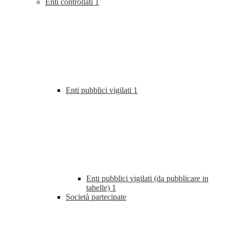
Enti controllati
1
Enti pubblici vigilati
1
Enti pubblici vigilati (da pubblicare in
tabelle)
1
Società partecipate