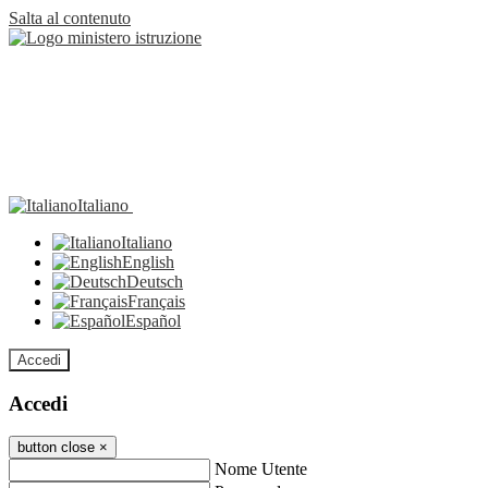
Salta al contenuto
Italiano
Italiano
English
Deutsch
Français
Español
Accedi
Accedi
button close
×
Nome Utente