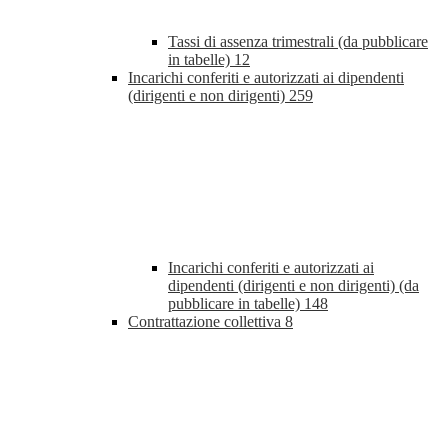
Tassi di assenza trimestrali (da pubblicare
in tabelle)
12
Incarichi conferiti e autorizzati ai dipendenti
(dirigenti e non dirigenti)
259
Incarichi conferiti e autorizzati ai
dipendenti (dirigenti e non dirigenti) (da
pubblicare in tabelle)
148
Contrattazione collettiva
8