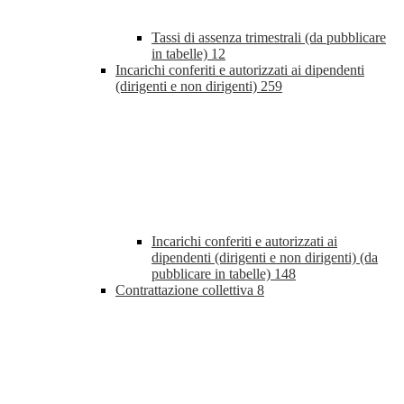
Tassi di assenza trimestrali (da pubblicare
in tabelle)
12
Incarichi conferiti e autorizzati ai dipendenti
(dirigenti e non dirigenti)
259
Incarichi conferiti e autorizzati ai
dipendenti (dirigenti e non dirigenti) (da
pubblicare in tabelle)
148
Contrattazione collettiva
8