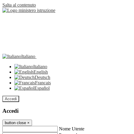
Salta al contenuto
Italiano
Italiano
English
Deutsch
Français
Español
Accedi
Accedi
button close
×
Nome Utente