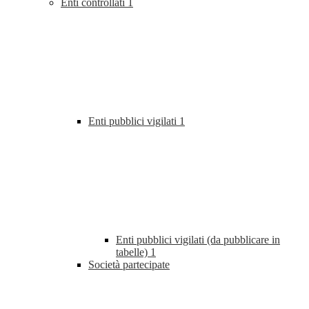
Enti controllati
1
Enti pubblici vigilati
1
Enti pubblici vigilati (da pubblicare in
tabelle)
1
Società partecipate