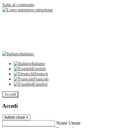
Salta al contenuto
Italiano
Italiano
English
Deutsch
Français
Español
Accedi
Accedi
button close
×
Nome Utente