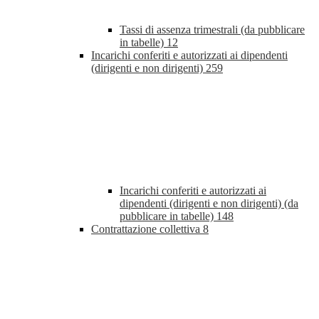
Tassi di assenza trimestrali (da pubblicare
in tabelle)
12
Incarichi conferiti e autorizzati ai dipendenti
(dirigenti e non dirigenti)
259
Incarichi conferiti e autorizzati ai
dipendenti (dirigenti e non dirigenti) (da
pubblicare in tabelle)
148
Contrattazione collettiva
8