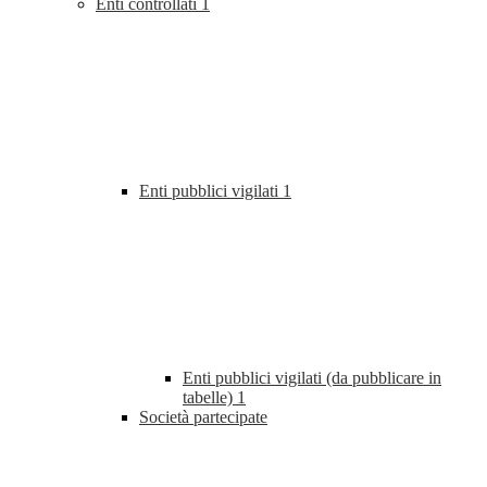
Enti controllati
1
Enti pubblici vigilati
1
Enti pubblici vigilati (da pubblicare in
tabelle)
1
Società partecipate