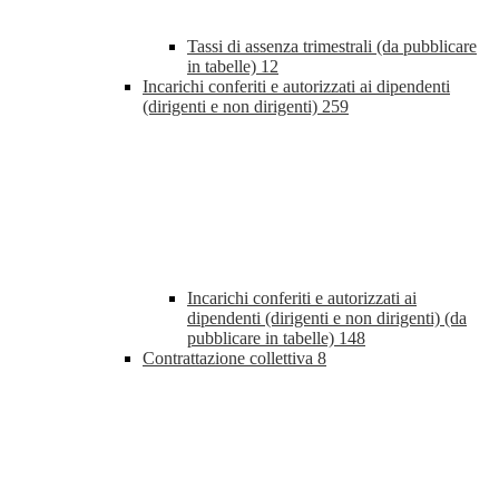
Tassi di assenza trimestrali (da pubblicare
in tabelle)
12
Incarichi conferiti e autorizzati ai dipendenti
(dirigenti e non dirigenti)
259
Incarichi conferiti e autorizzati ai
dipendenti (dirigenti e non dirigenti) (da
pubblicare in tabelle)
148
Contrattazione collettiva
8