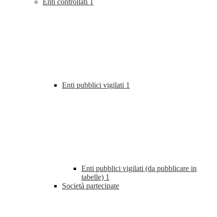
Enti controllati
1
Enti pubblici vigilati
1
Enti pubblici vigilati (da pubblicare in
tabelle)
1
Società partecipate