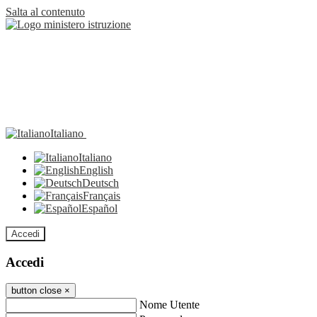
Salta al contenuto
Italiano
Italiano
English
Deutsch
Français
Español
Accedi
Accedi
button close
×
Nome Utente