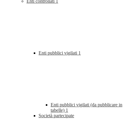
Enti controllati
1
Enti pubblici vigilati
1
Enti pubblici vigilati (da pubblicare in
tabelle)
1
Società partecipate