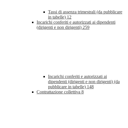
Tassi di assenza trimestrali (da pubblicare
in tabelle)
12
Incarichi conferiti e autorizzati ai dipendenti
(dirigenti e non dirigenti)
259
Incarichi conferiti e autorizzati ai
dipendenti (dirigenti e non dirigenti) (da
pubblicare in tabelle)
148
Contrattazione collettiva
8