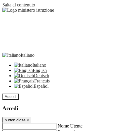
Salta al contenuto
Italiano
Italiano
English
Deutsch
Français
Español
Accedi
Accedi
button close
×
Nome Utente