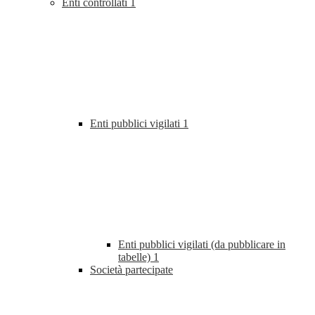
Enti controllati
1
Enti pubblici vigilati
1
Enti pubblici vigilati (da pubblicare in
tabelle)
1
Società partecipate