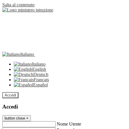
Salta al contenuto
Italiano
Italiano
English
Deutsch
Français
Español
Accedi
Accedi
button close
×
Nome Utente