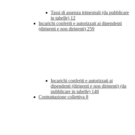
Tassi di assenza trimestrali (da pubblicare
in tabelle)
12
Incarichi conferiti e autorizzati ai dipendenti
(dirigenti e non dirigenti)
259
Incarichi conferiti e autorizzati ai
dipendenti (dirigenti e non dirigenti) (da
pubblicare in tabelle)
148
Contrattazione collettiva
8