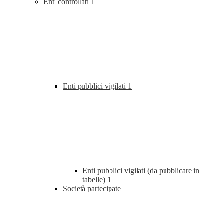
Enti controllati
1
Enti pubblici vigilati
1
Enti pubblici vigilati (da pubblicare in
tabelle)
1
Società partecipate