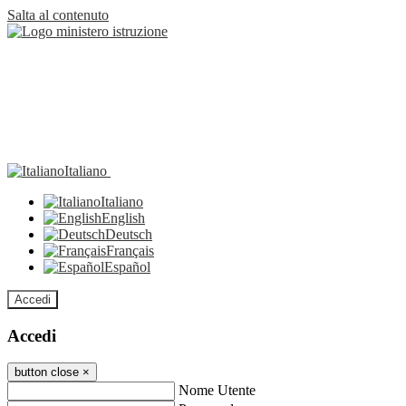
Salta al contenuto
Italiano
Italiano
English
Deutsch
Français
Español
Accedi
Accedi
button close
×
Nome Utente