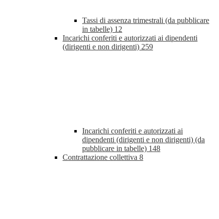
Tassi di assenza trimestrali (da pubblicare
in tabelle)
12
Incarichi conferiti e autorizzati ai dipendenti
(dirigenti e non dirigenti)
259
Incarichi conferiti e autorizzati ai
dipendenti (dirigenti e non dirigenti) (da
pubblicare in tabelle)
148
Contrattazione collettiva
8