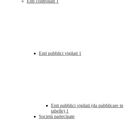
Enti controllati
1
Enti pubblici vigilati
1
Enti pubblici vigilati (da pubblicare in
tabelle)
1
Società partecipate