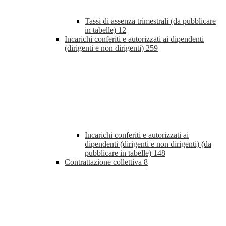
Tassi di assenza trimestrali (da pubblicare
in tabelle)
12
Incarichi conferiti e autorizzati ai dipendenti
(dirigenti e non dirigenti)
259
Incarichi conferiti e autorizzati ai
dipendenti (dirigenti e non dirigenti) (da
pubblicare in tabelle)
148
Contrattazione collettiva
8