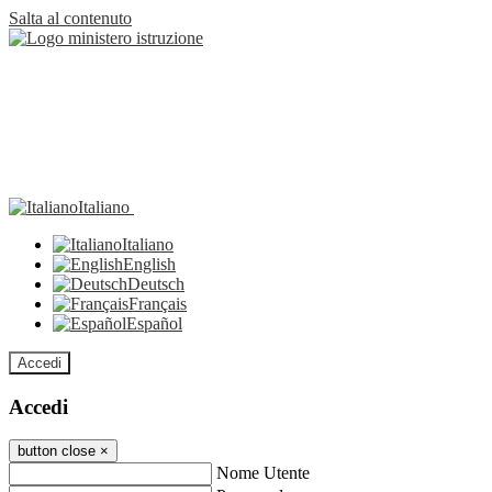
Salta al contenuto
Italiano
Italiano
English
Deutsch
Français
Español
Accedi
Accedi
button close
×
Nome Utente