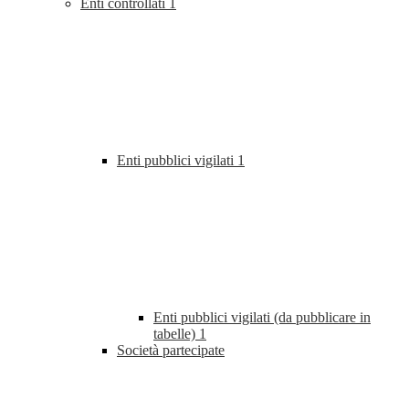
Enti controllati
1
Enti pubblici vigilati
1
Enti pubblici vigilati (da pubblicare in
tabelle)
1
Società partecipate