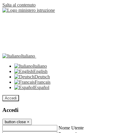
Salta al contenuto
Italiano
Italiano
English
Deutsch
Français
Español
Accedi
Accedi
button close
×
Nome Utente