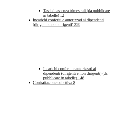
Tassi di assenza trimestrali (da pubblicare
in tabelle)
12
Incarichi conferiti e autorizzati ai dipendenti
(dirigenti e non dirigenti)
259
Incarichi conferiti e autorizzati ai
dipendenti (dirigenti e non dirigenti) (da
pubblicare in tabelle)
148
Contrattazione collettiva
8