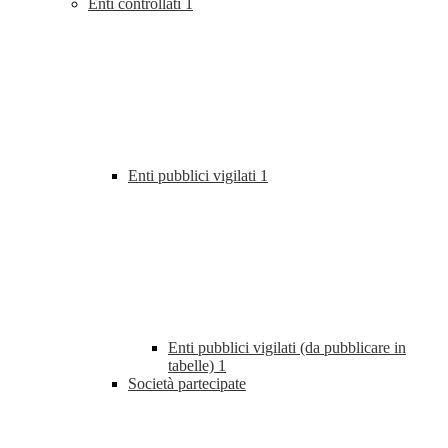
Enti controllati
1
Enti pubblici vigilati
1
Enti pubblici vigilati (da pubblicare in
tabelle)
1
Società partecipate