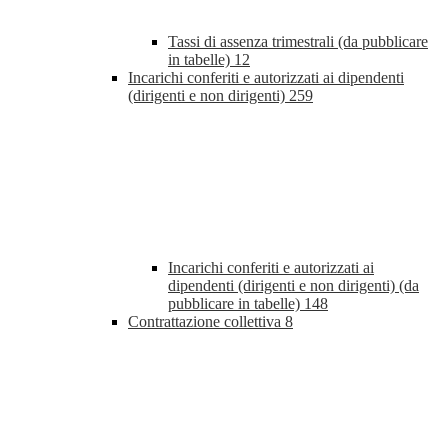
Tassi di assenza trimestrali (da pubblicare
in tabelle)
12
Incarichi conferiti e autorizzati ai dipendenti
(dirigenti e non dirigenti)
259
Incarichi conferiti e autorizzati ai
dipendenti (dirigenti e non dirigenti) (da
pubblicare in tabelle)
148
Contrattazione collettiva
8