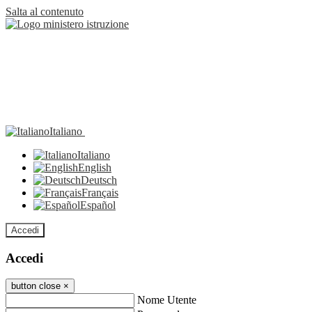
Salta al contenuto
Italiano
Italiano
English
Deutsch
Français
Español
Accedi
Accedi
button close
×
Nome Utente