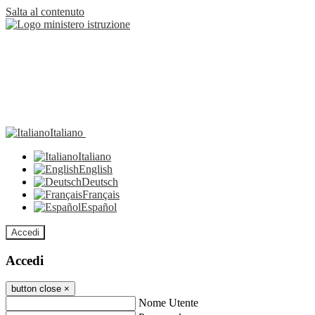
Salta al contenuto
Italiano
Italiano
English
Deutsch
Français
Español
Accedi
Accedi
button close
×
Nome Utente