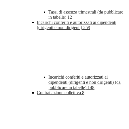
Tassi di assenza trimestrali (da pubblicare
in tabelle)
12
Incarichi conferiti e autorizzati ai dipendenti
(dirigenti e non dirigenti)
259
Incarichi conferiti e autorizzati ai
dipendenti (dirigenti e non dirigenti) (da
pubblicare in tabelle)
148
Contrattazione collettiva
8