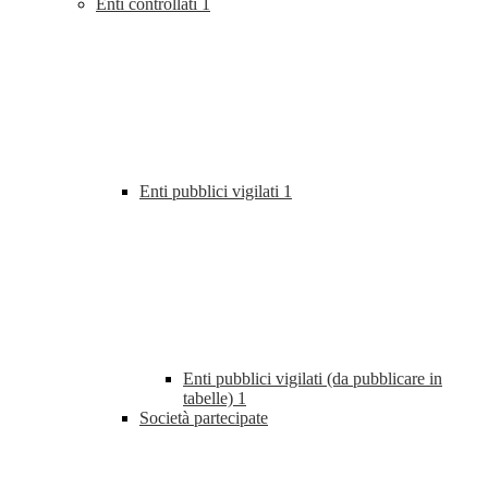
Enti controllati
1
Enti pubblici vigilati
1
Enti pubblici vigilati (da pubblicare in
tabelle)
1
Società partecipate