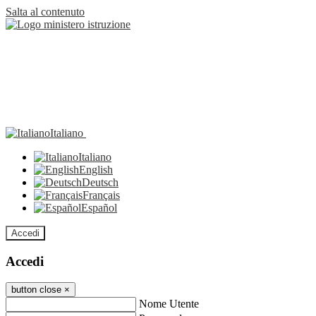
Salta al contenuto
Italiano
Italiano
English
Deutsch
Français
Español
Accedi
Accedi
button close
×
Nome Utente