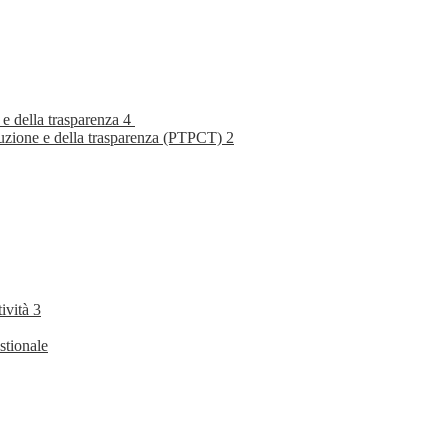
 e della trasparenza
4
rruzione e della trasparenza (PTPCT)
2
tività
3
stionale