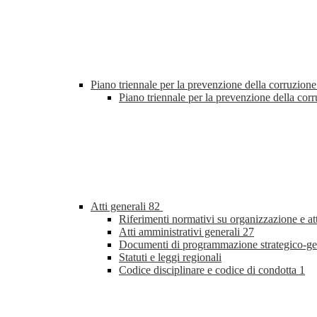
Piano triennale per la prevenzione della corruzione
Piano triennale per la prevenzione della co
Atti generali
82
Riferimenti normativi su organizzazione e at
Atti amministrativi generali
27
Documenti di programmazione strategico-ge
Statuti e leggi regionali
Codice disciplinare e codice di condotta
1