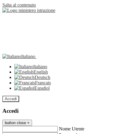
Salta al contenuto
Italiano
Italiano
English
Deutsch
Français
Español
Accedi
Accedi
button close
×
Nome Utente