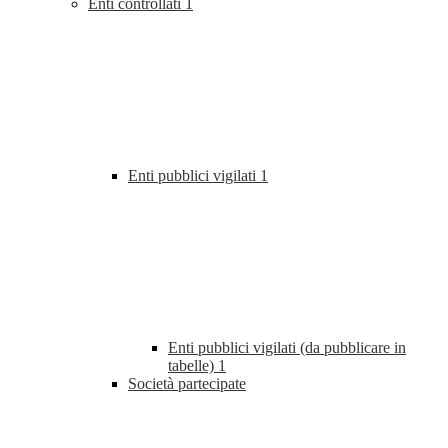
Enti controllati
1
Enti pubblici vigilati
1
Enti pubblici vigilati (da pubblicare in
tabelle)
1
Società partecipate