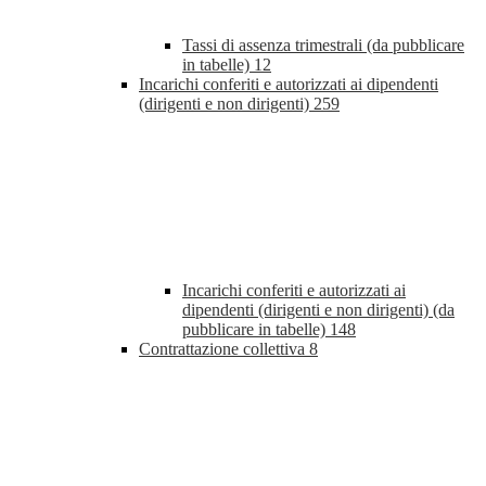
Tassi di assenza trimestrali (da pubblicare
in tabelle)
12
Incarichi conferiti e autorizzati ai dipendenti
(dirigenti e non dirigenti)
259
Incarichi conferiti e autorizzati ai
dipendenti (dirigenti e non dirigenti) (da
pubblicare in tabelle)
148
Contrattazione collettiva
8