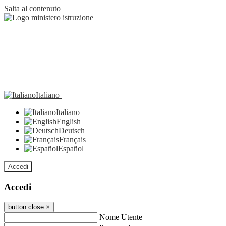
Salta al contenuto
Italiano
Italiano
English
Deutsch
Français
Español
Accedi
Accedi
button close
×
Nome Utente