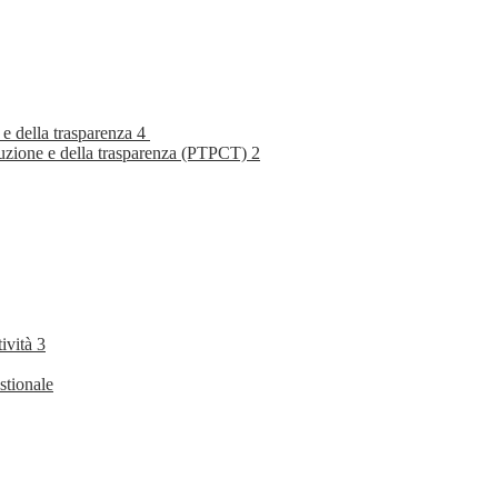
 e della trasparenza
4
rruzione e della trasparenza (PTPCT)
2
tività
3
stionale