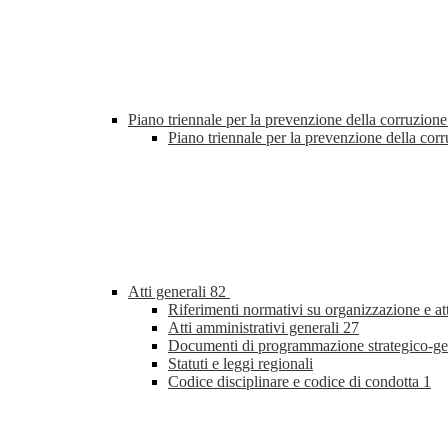
Piano triennale per la prevenzione della corruzione
Piano triennale per la prevenzione della co
Atti generali
82
Riferimenti normativi su organizzazione e at
Atti amministrativi generali
27
Documenti di programmazione strategico-ge
Statuti e leggi regionali
Codice disciplinare e codice di condotta
1