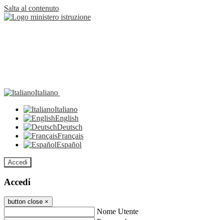
Salta al contenuto
Italiano
Italiano
English
Deutsch
Français
Español
Accedi
Accedi
button close
×
Nome Utente