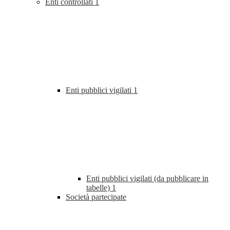
Enti controllati
1
Enti pubblici vigilati
1
Enti pubblici vigilati (da pubblicare in
tabelle)
1
Società partecipate