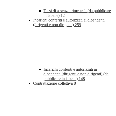
Tassi di assenza trimestrali (da pubblicare
in tabelle)
12
Incarichi conferiti e autorizzati ai dipendenti
(dirigenti e non dirigenti)
259
Incarichi conferiti e autorizzati ai
dipendenti (dirigenti e non dirigenti) (da
pubblicare in tabelle)
148
Contrattazione collettiva
8