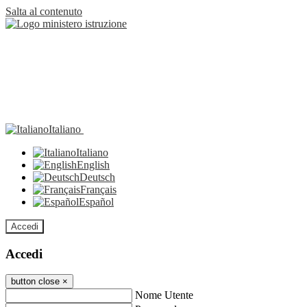
Salta al contenuto
Italiano
Italiano
English
Deutsch
Français
Español
Accedi
Accedi
button close
×
Nome Utente