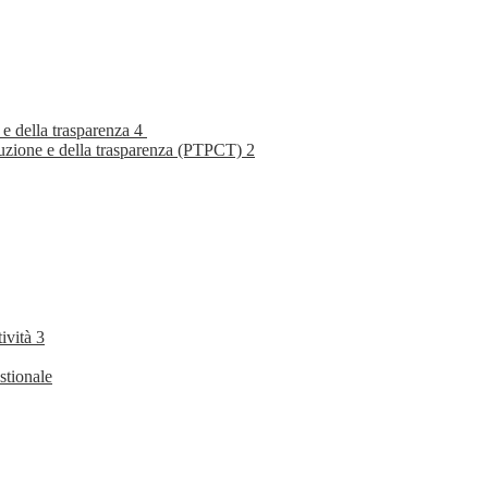
 e della trasparenza
4
rruzione e della trasparenza (PTPCT)
2
tività
3
stionale