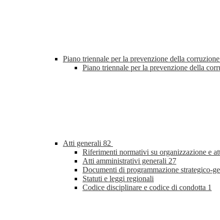
Piano triennale per la prevenzione della corruzione
Piano triennale per la prevenzione della co
Atti generali
82
Riferimenti normativi su organizzazione e at
Atti amministrativi generali
27
Documenti di programmazione strategico-ge
Statuti e leggi regionali
Codice disciplinare e codice di condotta
1