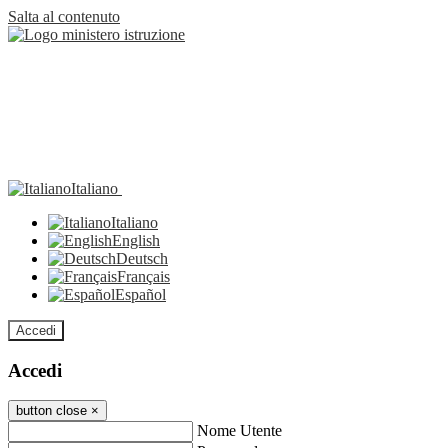
Salta al contenuto
Italiano
Italiano
English
Deutsch
Français
Español
Accedi
Accedi
button close
×
Nome Utente