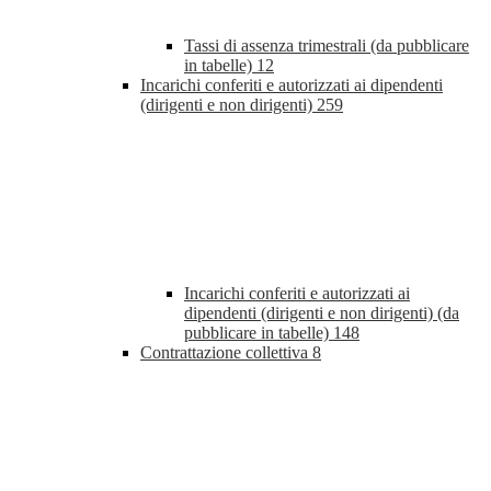
Tassi di assenza trimestrali (da pubblicare
in tabelle)
12
Incarichi conferiti e autorizzati ai dipendenti
(dirigenti e non dirigenti)
259
Incarichi conferiti e autorizzati ai
dipendenti (dirigenti e non dirigenti) (da
pubblicare in tabelle)
148
Contrattazione collettiva
8