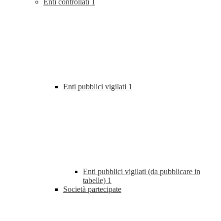
Enti controllati
1
Enti pubblici vigilati
1
Enti pubblici vigilati (da pubblicare in
tabelle)
1
Società partecipate