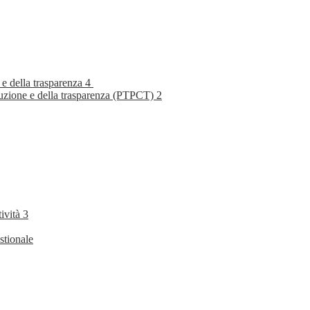
 e della trasparenza
4
rruzione e della trasparenza (PTPCT)
2
tività
3
stionale