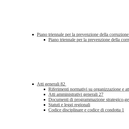
Piano triennale per la prevenzione della corruzione
Piano triennale per la prevenzione della co
Atti generali
82
Riferimenti normativi su organizzazione e at
Atti amministrativi generali
27
Documenti di programmazione strategico-ge
Statuti e leggi regionali
Codice disciplinare e codice di condotta
1