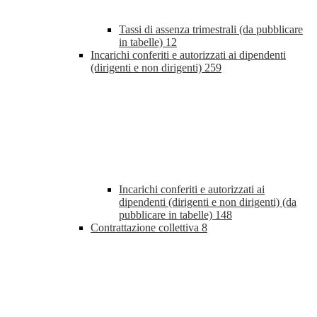
Tassi di assenza trimestrali (da pubblicare
in tabelle)
12
Incarichi conferiti e autorizzati ai dipendenti
(dirigenti e non dirigenti)
259
Incarichi conferiti e autorizzati ai
dipendenti (dirigenti e non dirigenti) (da
pubblicare in tabelle)
148
Contrattazione collettiva
8