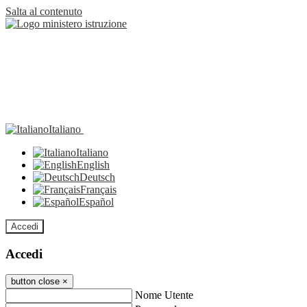
Salta al contenuto
Italiano
Italiano
English
Deutsch
Français
Español
Accedi
Accedi
button close
×
Nome Utente