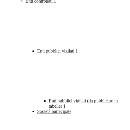
Enti controllati
1
Enti pubblici vigilati
1
Enti pubblici vigilati (da pubblicare in
tabelle)
1
Società partecipate