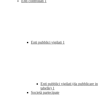
Enti controllati
1
Enti pubblici vigilati
1
Enti pubblici vigilati (da pubblicare in
tabelle)
1
Società partecipate