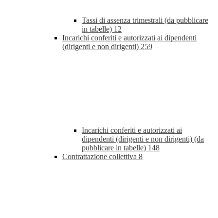
Tassi di assenza trimestrali (da pubblicare
in tabelle)
12
Incarichi conferiti e autorizzati ai dipendenti
(dirigenti e non dirigenti)
259
Incarichi conferiti e autorizzati ai
dipendenti (dirigenti e non dirigenti) (da
pubblicare in tabelle)
148
Contrattazione collettiva
8