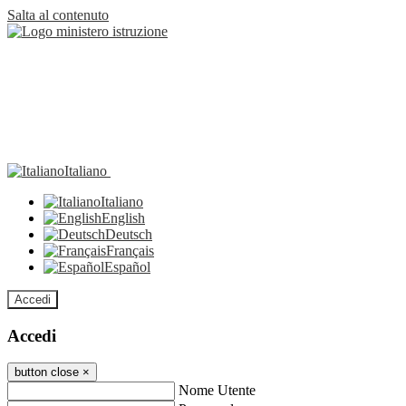
Salta al contenuto
Italiano
Italiano
English
Deutsch
Français
Español
Accedi
Accedi
button close
×
Nome Utente