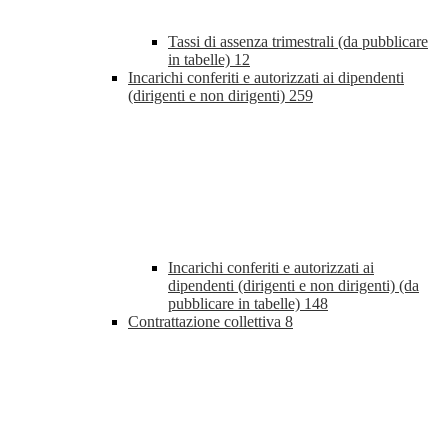
Tassi di assenza trimestrali (da pubblicare
in tabelle)
12
Incarichi conferiti e autorizzati ai dipendenti
(dirigenti e non dirigenti)
259
Incarichi conferiti e autorizzati ai
dipendenti (dirigenti e non dirigenti) (da
pubblicare in tabelle)
148
Contrattazione collettiva
8