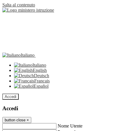
Salta al contenuto
Italiano
Italiano
English
Deutsch
Français
Español
Accedi
Accedi
button close
×
Nome Utente