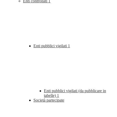
Enti controllati
1
Enti pubblici vigilati
1
Enti pubblici vigilati (da pubblicare in
tabelle)
1
Società partecipate